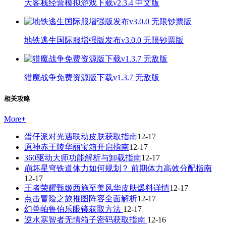
大客栈经营模拟游戏下载v2.3.4 中文版
地铁逃生国际服增强版发布v3.0.0 无限钞票版
猎魔战争免费资源版下载v1.3.7 无敌版
相关攻略
More
+
蛋仔派对光遇联动皮肤获取指南
12-17
原神赤王陵华丽宝箱开启指南
12-17
360驱动大师功能解析与卸载指南
12-17
崩坏星穹铁道体力如何规划？ 前期体力高效分配指南
12-17
王者荣耀甄姬西施至美风华皮肤爆料详情
12-17
点击冒险之旅推图阵容全面解析
12-17
幻兽帕鲁伯乐眼镜获取方法
12-17
逆水寒智者无情箱子密码获取指南
12-16