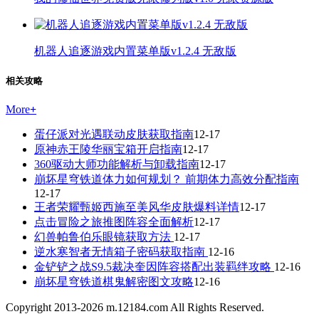
机器人追逐游戏内置菜单版v1.2.4 无敌版
相关攻略
More
+
蛋仔派对光遇联动皮肤获取指南
12-17
原神赤王陵华丽宝箱开启指南
12-17
360驱动大师功能解析与卸载指南
12-17
崩坏星穹铁道体力如何规划？ 前期体力高效分配指南
12-17
王者荣耀甄姬西施至美风华皮肤爆料详情
12-17
点击冒险之旅推图阵容全面解析
12-17
幻兽帕鲁伯乐眼镜获取方法
12-17
逆水寒智者无情箱子密码获取指南
12-16
金铲铲之战S9.5裁决奎因阵容搭配出装羁绊攻略
12-16
崩坏星穹铁道棋鬼解密图文攻略
12-16
Copyright 2013-
2026
m.12184.com All Rights Reserved.