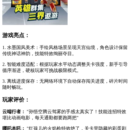
游戏亮点：
1. 水墨国风美术：手绘风格场景呈现天宫仙境，角色设计保留
传统神话神韵，技能特效绚丽夺目。
2. 智能难度适配：根据玩家水平动态调整关卡强度，新手引导
循序渐进，硬核玩家可挑战极限模式。
3. 离线进度保存：无网络环境下自动保存闯关进度，碎片时间
随时畅玩。
玩家评价：
云端行者：
"孙悟空腾云驾雾的手感太真实了！技能连招特效
堪比动画电影，每天通勤都要跑两把"
哪吒本吒：
"红孩儿的火焰枪特效绝了，关卡里隐藏的彩蛋剧