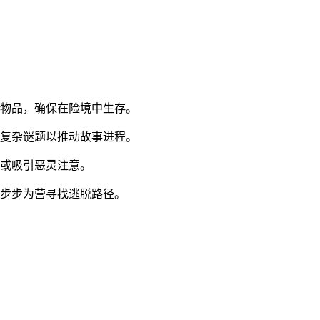
键物品，确保在险境中生存。
决复杂谜题以推动故事进程。
报或吸引恶灵注意。
需步步为营寻找逃脱路径。