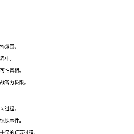
恐怖氛围。
世界中。
的可怕真相。
挑战智力极限。
学习过程。
的惊悚事件。
性十足的玩耍过程。